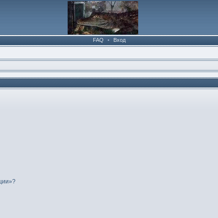
FAQ
•
Вход
нции»?