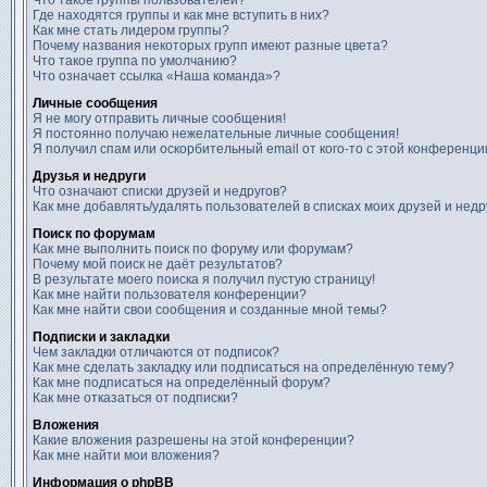
Что такое группы пользователей?
Где находятся группы и как мне вступить в них?
Как мне стать лидером группы?
Почему названия некоторых групп имеют разные цвета?
Что такое группа по умолчанию?
Что означает ссылка «Наша команда»?
Личные сообщения
Я не могу отправить личные сообщения!
Я постоянно получаю нежелательные личные сообщения!
Я получил спам или оскорбительный email от кого-то с этой конференци
Друзья и недруги
Что означают списки друзей и недругов?
Как мне добавлять/удалять пользователей в списках моих друзей и недр
Поиск по форумам
Как мне выполнить поиск по форуму или форумам?
Почему мой поиск не даёт результатов?
В результате моего поиска я получил пустую страницу!
Как мне найти пользователя конференции?
Как мне найти свои сообщения и созданные мной темы?
Подписки и закладки
Чем закладки отличаются от подписок?
Как мне сделать закладку или подписаться на определённую тему?
Как мне подписаться на определённый форум?
Как мне отказаться от подписки?
Вложения
Какие вложения разрешены на этой конференции?
Как мне найти мои вложения?
Информация о phpBB