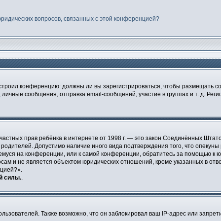
юридических вопросов, связанных с этой конференцией?
 настроил конференцию: должны ли вы зарегистрироваться, чтобы размещать 
чные сообщения, отправка email-сообщений, участие в группах и т. д. Регис
щите частных прав ребёнка в интернете от 1998 г. — это закон Соединённых Ш
е родителей. Допустимо наличие иного вида подтверждения того, что опек
ющемуся на конференции, или к самой конференции, обратитесь за помощью к 
ам и не является объектом юридических отношений, кроме указанных в ответ
нцией?».
й силы.
.
ьзователей. Также возможно, что он заблокировал ваш IP-адрес или запрети