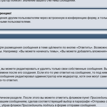
тратор понизят значение вашего счётчика сообщений.
еренцию!
щения другим пользователям через встроенную в конференцию форму, и толь
мными пользователями.
Для размещения сообщения в теме щёлкните по кнопке «Ответить». Возможно
ы. Например: «Вы можете начинать темы», «Вы можете добавлять вложения» 
вы можете редактировать и удалять только свои собственные сообщения. В
мени после его создания. Если кто-то уже ответил на сообщение, то под ним
и сообщение редактировал администратор или модератор, хотя они могут сами
о-то ответил.
 личном разделе. После этого вы можете отметить флажком пункт
Присоедини
 вашим сообщениям, сделав соответствующий выбор в параграфе «Отправка 
х, убрав флажок
Присоединить подпись
в форме отправки сообщения.