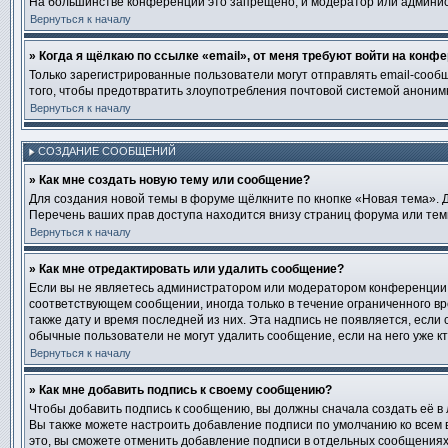
На большинстве конференций это запрещено, и модератор или админис
Вернуться к началу
» Когда я щёлкаю по ссылке «email», от меня требуют войти на конф
Только зарегистрированные пользователи могут отправлять email-сооб
того, чтобы предотвратить злоупотребления почтовой системой анони
Вернуться к началу
СОЗДАНИЕ СООБЩЕНИЙ
» Как мне создать новую тему или сообщение?
Для создания новой темы в форуме щёлкните по кнопке «Новая тема». 
Перечень ваших прав доступа находится внизу страниц форума или тем
Вернуться к началу
» Как мне отредактировать или удалить сообщение?
Если вы не являетесь администратором или модератором конференции, 
соответствующем сообщении, иногда только в течение ограниченного вре
также дату и время последней из них. Эта надпись не появляется, есл
обычные пользователи не могут удалить сообщение, если на него уже кт
Вернуться к началу
» Как мне добавить подпись к своему сообщению?
Чтобы добавить подпись к сообщению, вы должны сначала создать её в
Вы также можете настроить добавление подписи по умолчанию ко всем
это, вы сможете отменить добавление подписи в отдельных сообщения