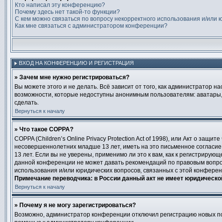
Кто написал эту конференцию?
Почему здесь нет такой-то функции?
С кем можно связаться по вопросу некорректного использования и/или 
Как мне связаться с администратором конференции?
ВХОД НА КОНФЕРЕНЦИЮ И РЕГИСТРАЦИЯ
» Зачем мне нужно регистрироваться?
Вы можете этого и не делать. Всё зависит от того, как администратор
возможности, которые недоступны анонимным пользователям: аватары, ли
сделать.
Вернуться к началу
» Что такое COPPA?
COPPA (Children’s Online Privacy Protection Act of 1998), или Акт о за
несовершеннолетних младше 13 лет, иметь на это письменное согласи
13 лет. Если вы не уверены, применимо ли это к вам, как к регистриру
данной конференции не может давать рекомендаций по правовым вопрос
использования и/или юридических вопросов, связанных с этой конфере
Примечание переводчика: в России данный акт не имеет юридическо
Вернуться к началу
» Почему я не могу зарегистрироваться?
Возможно, администратор конференции отключил регистрацию новых пол