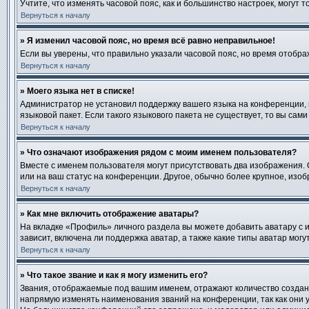
Учтите, что изменять часовой пояс, как и большинство настроек, могут
Вернуться к началу
» Я изменил часовой пояс, но время всё равно неправильное!
Если вы уверены, что правильно указали часовой пояс, но время отобр
Вернуться к началу
» Моего языка нет в списке!
Администратор не установил поддержку вашего языка на конференции, 
языковой пакет. Если такого языкового пакета не существует, то вы с
Вернуться к началу
» Что означают изображения рядом с моим именем пользователя?
Вместе с именем пользователя могут присутствовать два изображения. О
или на ваш статус на конференции. Другое, обычно более крупное, изоб
Вернуться к началу
» Как мне включить отображение аватары?
На вкладке «Профиль» личного раздела вы можете добавить аватару с 
зависит, включена ли поддержка аватар, а также какие типы аватар мо
Вернуться к началу
» Что такое звание и как я могу изменить его?
Звания, отображаемые под вашим именем, отражают количество созда
напрямую изменять наименования званий на конференции, так как они 