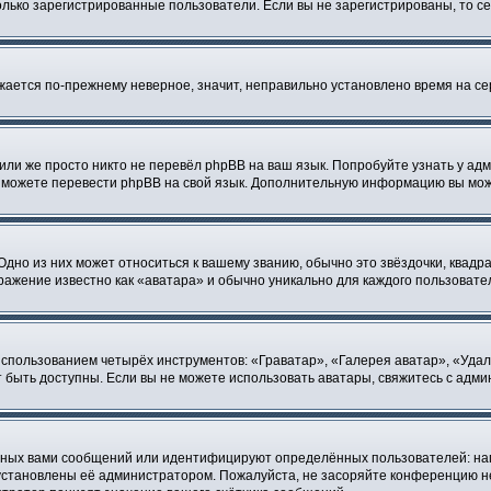
 только зарегистрированные пользователи. Если вы не зарегистрированы, то с
ажается по-прежнему неверное, значит, неправильно установлено время на 
или же просто никто не перевёл phpBB на ваш язык. Попробуйте узнать у ад
ами можете перевести phpBB на свой язык. Дополнительную информацию вы мо
дно из них может относиться к вашему званию, обычно это звёздочки, квадра
ражение известно как «аватара» и обычно уникально для каждого пользовате
использованием четырёх инструментов: «Граватар», «Галерея аватар», «Уда
гут быть доступны. Если вы не можете использовать аватары, свяжитесь с ад
нных вами сообщений или идентифицируют определённых пользователей: на
установлены её администратором. Пожалуйста, не засоряйте конференцию не