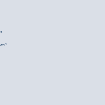
и!
угов?