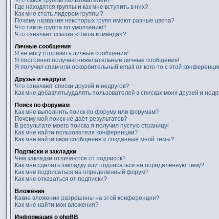
Что такое группы пользователей?
Где находятся группы и как мне вступить в них?
Как мне стать лидером группы?
Почему названия некоторых групп имеют разные цвета?
Что такое группа по умолчанию?
Что означает ссылка «Наша команда»?
Личные сообщения
Я не могу отправить личные сообщения!
Я постоянно получаю нежелательные личные сообщения!
Я получил спам или оскорбительный email от кого-то с этой конференци
Друзья и недруги
Что означают списки друзей и недругов?
Как мне добавлять/удалять пользователей в списках моих друзей и недр
Поиск по форумам
Как мне выполнить поиск по форуму или форумам?
Почему мой поиск не даёт результатов?
В результате моего поиска я получил пустую страницу!
Как мне найти пользователя конференции?
Как мне найти свои сообщения и созданные мной темы?
Подписки и закладки
Чем закладки отличаются от подписок?
Как мне сделать закладку или подписаться на определённую тему?
Как мне подписаться на определённый форум?
Как мне отказаться от подписки?
Вложения
Какие вложения разрешены на этой конференции?
Как мне найти мои вложения?
Информация о phpBB