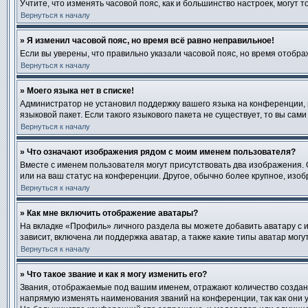
Учтите, что изменять часовой пояс, как и большинство настроек, могут
Вернуться к началу
» Я изменил часовой пояс, но время всё равно неправильное!
Если вы уверены, что правильно указали часовой пояс, но время отобр
Вернуться к началу
» Моего языка нет в списке!
Администратор не установил поддержку вашего языка на конференции, 
языковой пакет. Если такого языкового пакета не существует, то вы с
Вернуться к началу
» Что означают изображения рядом с моим именем пользователя?
Вместе с именем пользователя могут присутствовать два изображения. О
или на ваш статус на конференции. Другое, обычно более крупное, изоб
Вернуться к началу
» Как мне включить отображение аватары?
На вкладке «Профиль» личного раздела вы можете добавить аватару с 
зависит, включена ли поддержка аватар, а также какие типы аватар мо
Вернуться к началу
» Что такое звание и как я могу изменить его?
Звания, отображаемые под вашим именем, отражают количество созда
напрямую изменять наименования званий на конференции, так как они 