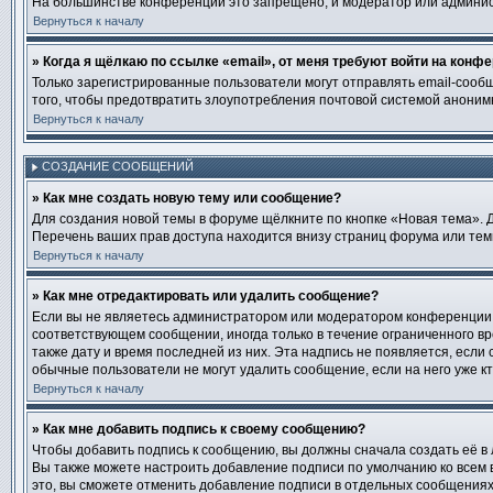
На большинстве конференций это запрещено, и модератор или админис
Вернуться к началу
» Когда я щёлкаю по ссылке «email», от меня требуют войти на конф
Только зарегистрированные пользователи могут отправлять email-сооб
того, чтобы предотвратить злоупотребления почтовой системой анони
Вернуться к началу
СОЗДАНИЕ СООБЩЕНИЙ
» Как мне создать новую тему или сообщение?
Для создания новой темы в форуме щёлкните по кнопке «Новая тема». 
Перечень ваших прав доступа находится внизу страниц форума или тем
Вернуться к началу
» Как мне отредактировать или удалить сообщение?
Если вы не являетесь администратором или модератором конференции, 
соответствующем сообщении, иногда только в течение ограниченного вре
также дату и время последней из них. Эта надпись не появляется, есл
обычные пользователи не могут удалить сообщение, если на него уже кт
Вернуться к началу
» Как мне добавить подпись к своему сообщению?
Чтобы добавить подпись к сообщению, вы должны сначала создать её в
Вы также можете настроить добавление подписи по умолчанию ко всем
это, вы сможете отменить добавление подписи в отдельных сообщения