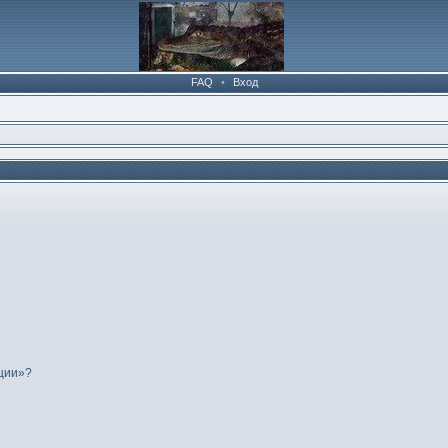
FAQ
•
Вход
нции»?