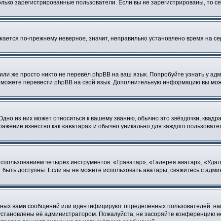
 только зарегистрированные пользователи. Если вы не зарегистрированы, то с
ажается по-прежнему неверное, значит, неправильно установлено время на 
или же просто никто не перевёл phpBB на ваш язык. Попробуйте узнать у ад
ами можете перевести phpBB на свой язык. Дополнительную информацию вы мо
дно из них может относиться к вашему званию, обычно это звёздочки, квадра
ражение известно как «аватара» и обычно уникально для каждого пользовате
использованием четырёх инструментов: «Граватар», «Галерея аватар», «Уда
гут быть доступны. Если вы не можете использовать аватары, свяжитесь с ад
нных вами сообщений или идентифицируют определённых пользователей: на
установлены её администратором. Пожалуйста, не засоряйте конференцию не