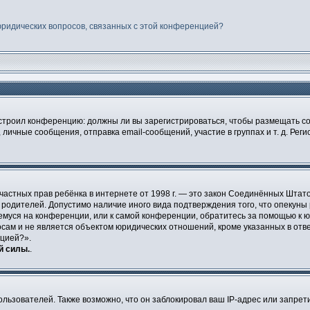
юридических вопросов, связанных с этой конференцией?
 настроил конференцию: должны ли вы зарегистрироваться, чтобы размещать 
чные сообщения, отправка email-сообщений, участие в группах и т. д. Регис
щите частных прав ребёнка в интернете от 1998 г. — это закон Соединённых Ш
е родителей. Допустимо наличие иного вида подтверждения того, что опек
ющемуся на конференции, или к самой конференции, обратитесь за помощью к 
ам и не является объектом юридических отношений, кроме указанных в ответ
нцией?».
й силы.
.
ьзователей. Также возможно, что он заблокировал ваш IP-адрес или запрети