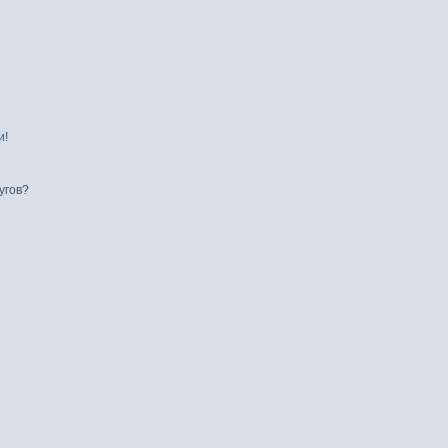
и!
угов?