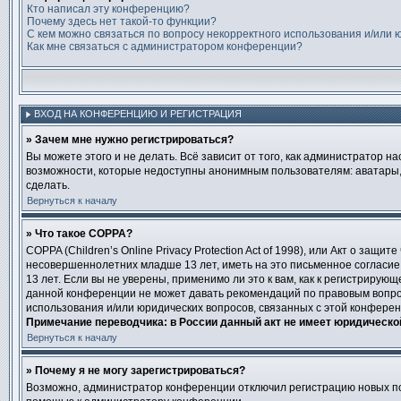
Кто написал эту конференцию?
Почему здесь нет такой-то функции?
С кем можно связаться по вопросу некорректного использования и/или 
Как мне связаться с администратором конференции?
ВХОД НА КОНФЕРЕНЦИЮ И РЕГИСТРАЦИЯ
» Зачем мне нужно регистрироваться?
Вы можете этого и не делать. Всё зависит от того, как администратор
возможности, которые недоступны анонимным пользователям: аватары, ли
сделать.
Вернуться к началу
» Что такое COPPA?
COPPA (Children’s Online Privacy Protection Act of 1998), или Акт о за
несовершеннолетних младше 13 лет, иметь на это письменное согласи
13 лет. Если вы не уверены, применимо ли это к вам, как к регистриру
данной конференции не может давать рекомендаций по правовым вопрос
использования и/или юридических вопросов, связанных с этой конфере
Примечание переводчика: в России данный акт не имеет юридическо
Вернуться к началу
» Почему я не могу зарегистрироваться?
Возможно, администратор конференции отключил регистрацию новых пол