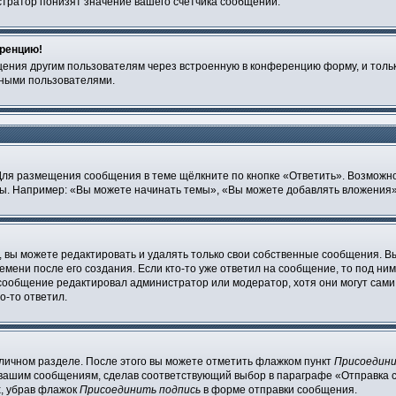
тратор понизят значение вашего счётчика сообщений.
еренцию!
щения другим пользователям через встроенную в конференцию форму, и толь
мными пользователями.
Для размещения сообщения в теме щёлкните по кнопке «Ответить». Возможно
ы. Например: «Вы можете начинать темы», «Вы можете добавлять вложения» 
вы можете редактировать и удалять только свои собственные сообщения. В
мени после его создания. Если кто-то уже ответил на сообщение, то под ним
и сообщение редактировал администратор или модератор, хотя они могут сами
о-то ответил.
 личном разделе. После этого вы можете отметить флажком пункт
Присоедини
 вашим сообщениям, сделав соответствующий выбор в параграфе «Отправка 
х, убрав флажок
Присоединить подпись
в форме отправки сообщения.