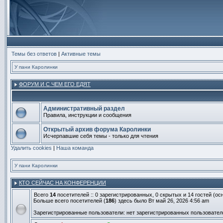
Темы без ответов
|
Активные темы
У пани Каролинки
ФОРУМ И С ЧЕМ ЕГО ЕДЯТ
Административный раздел
Правила, инструкции и сообщения
Нет
непрочитанных
Открытый архив форума Каролинки
сообщений
Исчерпавшие себя темы - только для чтения
Нет
Удалить cookies
непрочитанных
|
Наша команда
сообщений
У пани Каролинки
КТО СЕЙЧАС НА КОНФЕРЕНЦИИ
Всего
14
посетителей :: 0 зарегистрированных, 0 скрытых и 14 гостей (о
Больше всего посетителей (
186
) здесь было Вт май 26, 2026 4:56 am
Зарегистрированные пользователи: нет зарегистрированных пользовател