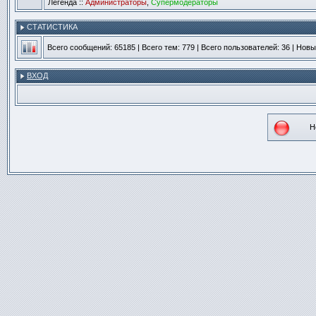
Легенда ::
Администраторы
,
Супермодераторы
СТАТИСТИКА
Всего сообщений:
65185
| Всего тем:
779
| Всего пользователей:
36
| Новы
ВХОД
Н
Не
со