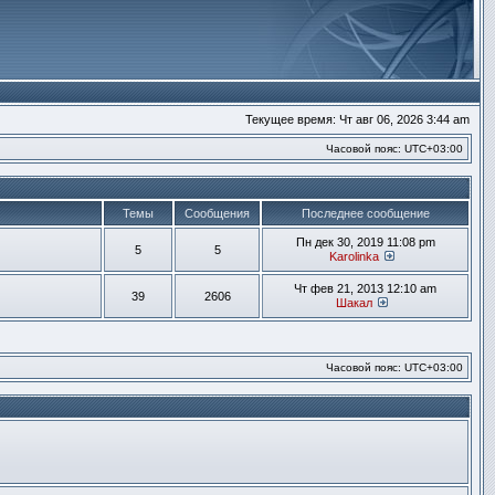
Текущее время: Чт авг 06, 2026 3:44 am
Часовой пояс:
UTC+03:00
Темы
Сообщения
Последнее сообщение
Пн дек 30, 2019 11:08 pm
5
5
Karolinka
Перейти к посл
Чт фев 21, 2013 12:10 am
39
2606
Шакал
Перейти к после
Часовой пояс:
UTC+03:00