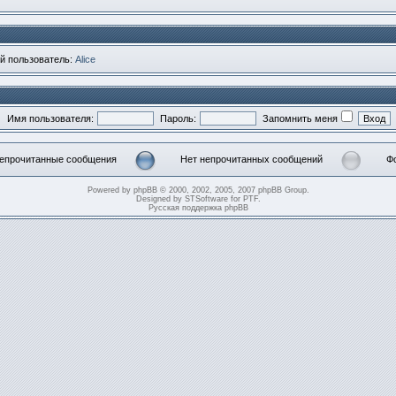
й пользователь:
Alice
Имя пользователя:
Пароль:
Запомнить меня
епрочитанные сообщения
Нет непрочитанных сообщений
Ф
прочитанные
Нет
Нет
общения
непрочитанных
неп
Powered by
phpBB
© 2000, 2002, 2005, 2007 phpBB Group.
сообщений
со
Designed by
STSoftware
for
PTF
.
[
Русская поддержка phpBB
Тем
зак
]