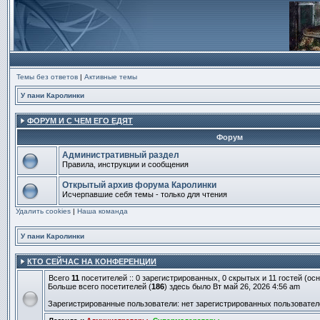
Темы без ответов
|
Активные темы
У пани Каролинки
ФОРУМ И С ЧЕМ ЕГО ЕДЯТ
Форум
Административный раздел
Правила, инструкции и сообщения
Нет
непрочитанных
Открытый архив форума Каролинки
сообщений
Исчерпавшие себя темы - только для чтения
Нет
Удалить cookies
непрочитанных
|
Наша команда
сообщений
У пани Каролинки
КТО СЕЙЧАС НА КОНФЕРЕНЦИИ
Всего
11
посетителей :: 0 зарегистрированных, 0 скрытых и 11 гостей (о
Больше всего посетителей (
186
) здесь было Вт май 26, 2026 4:56 am
Зарегистрированные пользователи: нет зарегистрированных пользовател