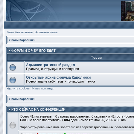
Темы без ответов
|
Активные темы
У пани Каролинки
ФОРУМ И С ЧЕМ ЕГО ЕДЯТ
Форум
Административный раздел
Правила, инструкции и сообщения
Нет
непрочитанных
Открытый архив форума Каролинки
сообщений
Исчерпавшие себя темы - только для чтения
Нет
Удалить cookies
непрочитанных
|
Наша команда
сообщений
У пани Каролинки
КТО СЕЙЧАС НА КОНФЕРЕНЦИИ
Всего
41
посетитель :: 0 зарегистрированных, 0 скрытых и 41 гость (осн
Больше всего посетителей (
186
) здесь было Вт май 26, 2026 4:56 am
Зарегистрированные пользователи: нет зарегистрированных пользовател