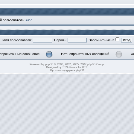
й пользователь:
Alice
Имя пользователя:
Пароль:
Запомнить меня
епрочитанные сообщения
Нет непрочитанных сообщений
Ф
прочитанные
Нет
Нет
общения
непрочитанных
неп
Powered by
phpBB
© 2000, 2002, 2005, 2007 phpBB Group.
сообщений
со
Designed by
STSoftware
for
PTF
.
[
Русская поддержка phpBB
Тем
зак
]