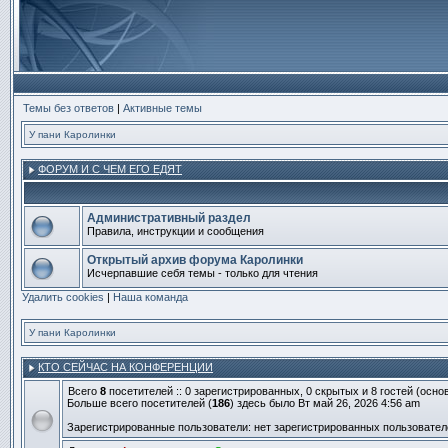
Темы без ответов
|
Активные темы
У пани Каролинки
ФОРУМ И С ЧЕМ ЕГО ЕДЯТ
Административный раздел
Правила, инструкции и сообщения
Нет
непрочитанных
Открытый архив форума Каролинки
сообщений
Исчерпавшие себя темы - только для чтения
Нет
Удалить cookies
непрочитанных
|
Наша команда
сообщений
У пани Каролинки
КТО СЕЙЧАС НА КОНФЕРЕНЦИИ
Всего
8
посетителей :: 0 зарегистрированных, 0 скрытых и 8 гостей (осн
Больше всего посетителей (
186
) здесь было Вт май 26, 2026 4:56 am
Зарегистрированные пользователи: нет зарегистрированных пользовател