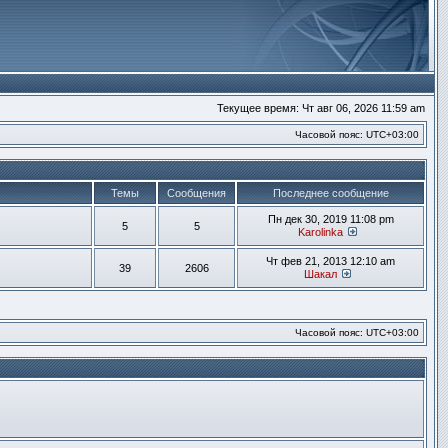
Текущее время: Чт авг 06, 2026 11:59 am
Часовой пояс:
UTC+03:00
Темы
Сообщения
Последнее сообщение
Пн дек 30, 2019 11:08 pm
5
5
Karolinka
Перейти к посл
Чт фев 21, 2013 12:10 am
39
2606
Шакал
Перейти к после
Часовой пояс:
UTC+03:00