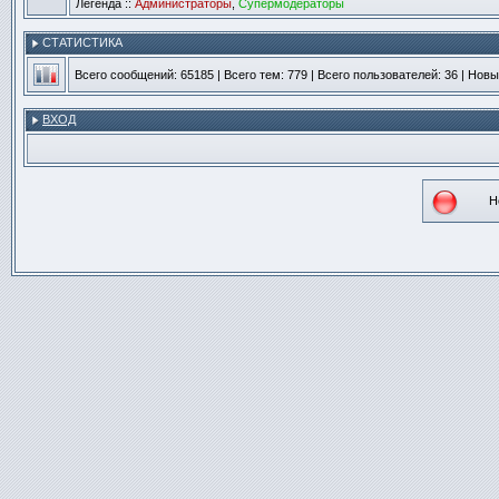
Легенда ::
Администраторы
,
Супермодераторы
СТАТИСТИКА
Всего сообщений:
65185
| Всего тем:
779
| Всего пользователей:
36
| Новы
ВХОД
Н
Не
со