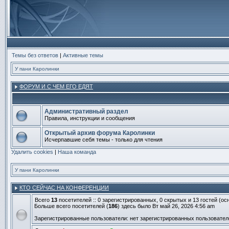
Темы без ответов
|
Активные темы
У пани Каролинки
ФОРУМ И С ЧЕМ ЕГО ЕДЯТ
Административный раздел
Правила, инструкции и сообщения
Нет
непрочитанных
Открытый архив форума Каролинки
сообщений
Исчерпавшие себя темы - только для чтения
Нет
Удалить cookies
непрочитанных
|
Наша команда
сообщений
У пани Каролинки
КТО СЕЙЧАС НА КОНФЕРЕНЦИИ
Всего
13
посетителей :: 0 зарегистрированных, 0 скрытых и 13 гостей (о
Больше всего посетителей (
186
) здесь было Вт май 26, 2026 4:56 am
Зарегистрированные пользователи: нет зарегистрированных пользовател