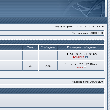
Текущее время: Сб авг 08, 2026 2:54 am
Часовой пояс:
UTC+03:00
Темы
Сообщения
Последнее сообщение
Пн дек 30, 2019 11:08 pm
5
5
Karolinka
Перейти к посл
Чт фев 21, 2013 12:10 am
39
2606
Шакал
Перейти к после
Часовой пояс:
UTC+03:00