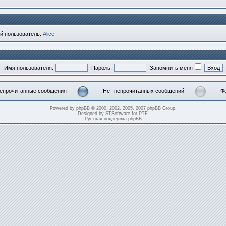
й пользователь:
Alice
Имя пользователя:
Пароль:
Запомнить меня
епрочитанные сообщения
Нет непрочитанных сообщений
Ф
прочитанные
Нет
Нет
общения
непрочитанных
неп
Powered by
phpBB
© 2000, 2002, 2005, 2007 phpBB Group.
сообщений
со
Designed by
STSoftware
for
PTF
.
[
Русская поддержка phpBB
Тем
зак
]