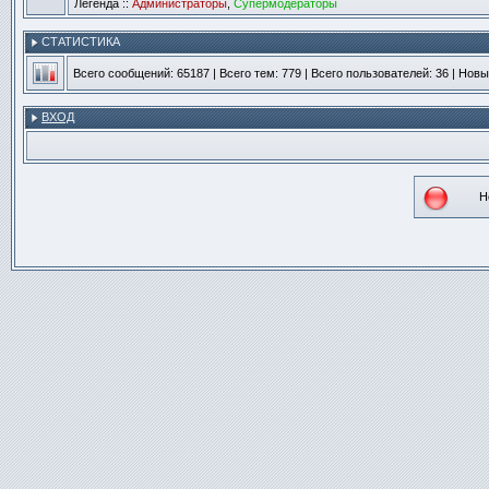
Легенда ::
Администраторы
,
Супермодераторы
СТАТИСТИКА
Всего сообщений:
65187
| Всего тем:
779
| Всего пользователей:
36
| Новы
ВХОД
Н
Не
со