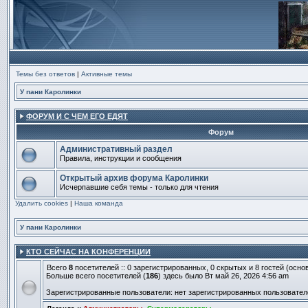
Темы без ответов
|
Активные темы
У пани Каролинки
ФОРУМ И С ЧЕМ ЕГО ЕДЯТ
Форум
Административный раздел
Правила, инструкции и сообщения
Нет
непрочитанных
Открытый архив форума Каролинки
сообщений
Исчерпавшие себя темы - только для чтения
Нет
Удалить cookies
непрочитанных
|
Наша команда
сообщений
У пани Каролинки
КТО СЕЙЧАС НА КОНФЕРЕНЦИИ
Всего
8
посетителей :: 0 зарегистрированных, 0 скрытых и 8 гостей (осн
Больше всего посетителей (
186
) здесь было Вт май 26, 2026 4:56 am
Зарегистрированные пользователи: нет зарегистрированных пользовател