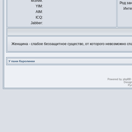
MSNM:
личное
Род за
сообщение
YIM:
Инте
AIM:
ICQ:
Jabber:
Женщина - слабое беззащитное существо, от которого невозможно сп
У пани Каролинки
Powered by
phpBB
Desig
Ру