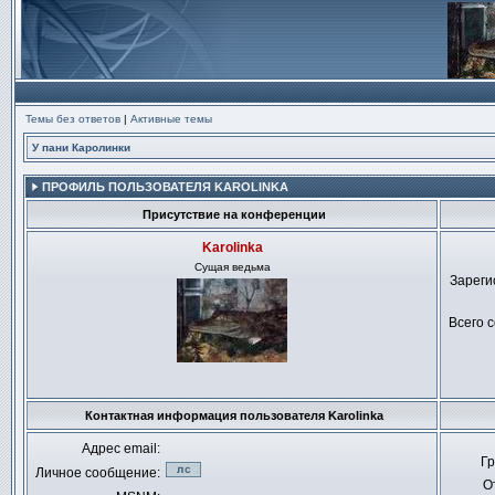
Темы без ответов
|
Активные темы
У пани Каролинки
ПРОФИЛЬ ПОЛЬЗОВАТЕЛЯ KAROLINKA
Присутствие на конференции
Karolinka
Сущая ведьма
Зареги
Всего 
Не
в
Контактная информация пользователя Karolinka
сети
Адрес email:
Гр
Личное сообщение:
О
Отправить