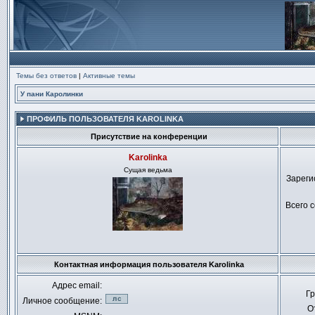
Темы без ответов
|
Активные темы
У пани Каролинки
ПРОФИЛЬ ПОЛЬЗОВАТЕЛЯ KAROLINKA
Присутствие на конференции
Karolinka
Сущая ведьма
Зареги
Всего 
Не
в
Контактная информация пользователя Karolinka
сети
Адрес email:
Гр
Личное сообщение:
О
Отправить