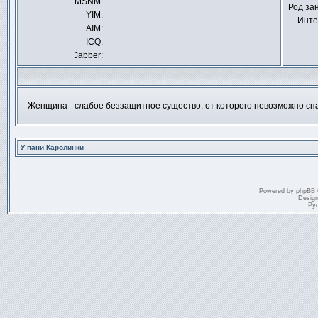
MSNM:
личное
Род за
сообщение
YIM:
Инте
AIM:
ICQ:
Jabber:
Женщина - слабое беззащитное существо, от которого невозможно сп
У пани Каролинки
Powered by
phpBB
Desig
Ру