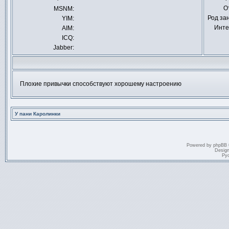
Отправить
О
MSNM:
личное
сообщение
Род за
YIM:
Инте
AIM:
ICQ:
Jabber:
Плохие привычки способствуют хорошему настроению
У пани Каролинки
Powered by
phpBB
Desig
Ру