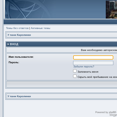
Темы без ответов
|
Активные темы
У пани Каролинки
ВХОД
Вам необходимо авторизоват
Имя пользователя:
Пароль:
Забыли пароль?
Запомнить меня
Скрыть моё пребывание на ко
У пани Каролинки
Powered by
phpBB
Desig