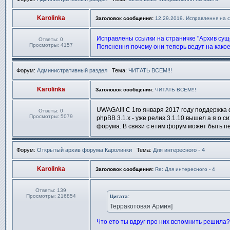
Karolinka
Заголовок сообщения:
12.29.2019. Исправлення на с
Исправлены ссылки на страничке "Архив сущ
Ответы:
0
Просмотры:
4157
Пояснення почему они теперь ведут на какое 
Форум:
Административный раздел
Тема:
ЧИТАТЬ ВСЕМ!!!
Karolinka
Заголовок сообщения:
ЧИТАТЬ ВСЕМ!!!
UWAGA!!! C 1го января 2017 году поддержка 
Ответы:
0
Просмотры:
5079
phpBB 3.1.х - уже релиз 3.1.10 вышел а я о 
форума. В связи с етим форум может быть пе
Форум:
Открытый архив форума Каролинки
Тема:
Для интересного - 4
Karolinka
Заголовок сообщения:
Re: Для интересного - 4
Ответы:
139
Просмотры:
216854
Цитата:
Терракотовая Армия]
Что ето ты вдруг про них вспомнить решила?