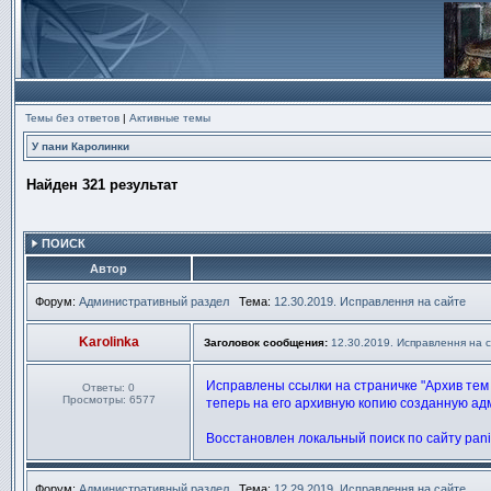
Темы без ответов
|
Активные темы
У пани Каролинки
Найден 321 результат
ПОИСК
Автор
Форум:
Административный раздел
Тема:
12.30.2019. Исправлення на сайте
Karolinka
Заголовок сообщения:
12.30.2019. Исправлення на 
Исправлены ссылки на страничке "Архив тем 
Ответы:
0
Просмотры:
6577
теперь на его архивную копию созданную ад
Восстановлен локальный поиск по сайту panik
Форум:
Административный раздел
Тема:
12.29.2019. Исправлення на сайте.