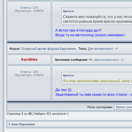
Ответы:
139
Просмотры:
216854
Цитата:
Скажите мне пожалуйста, что у нас лета
светится ровным ярким красно-оранжевы
А ветер при етом куда дул?
Воще то на метеозонд сильно смахивает.
Форум:
Открытый архив форума Каролинки
Тема:
Для интересного - 4
Karolinka
Заголовок сообщения:
Re: Для интересного - 4
Ответы:
139
Просмотры:
216854
Цитата:
Я и так крокодилами закусанный, куда 
Да лан )))
Зацелованый ты ими скажи со всех сторон - 
Поле сортировки:
Страница
1
из
22
[ Найден 321 результат ]
У пани Каролинки