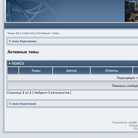
Темы без ответов
|
Активные темы
У пани Каролинки
Активные темы
ПОИСК
Темы
Автор
Ответы
Подходящих т
Показать сообще
Страница
1
из
1
[ Найдено 0 результатов ]
У пани Каролинки
Powered by
phpBB
Desig
Ру