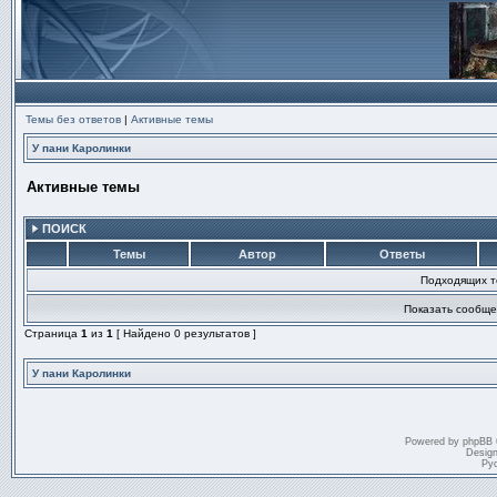
Темы без ответов
|
Активные темы
У пани Каролинки
Активные темы
ПОИСК
Темы
Автор
Ответы
Подходящих т
Показать сообще
Страница
1
из
1
[ Найдено 0 результатов ]
У пани Каролинки
Powered by
phpBB
Desig
Ру