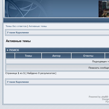
Темы без ответов
|
Активные темы
У пани Каролинки
Активные темы
ПОИСК
Темы
Автор
Ответы
Подходящих т
Показать сообще
Страница
1
из
1
[ Найдено 0 результатов ]
У пани Каролинки
Powered by
phpBB
Desig
Ру