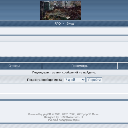
FAQ
•
Вход
Ответы
Просмотры
Подходящих тем или сообщений не найдено.
Показать сообщения за:
Powered by
phpBB
© 2000, 2002, 2005, 2007 phpBB Group.
Designed by
STSoftware
for
PTF
.
Русская поддержка phpBB