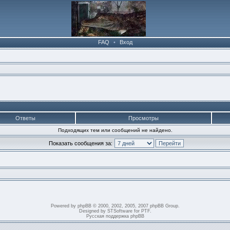
FAQ
•
Вход
Ответы
Просмотры
Подходящих тем или сообщений не найдено.
Показать сообщения за:
Powered by
phpBB
© 2000, 2002, 2005, 2007 phpBB Group.
Designed by
STSoftware
for
PTF
.
Русская поддержка phpBB