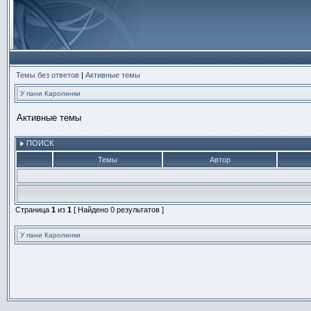
Темы без ответов
|
Активные темы
У пани Каролинки
Активные темы
ПОИСК
Темы
Автор
Страница
1
из
1
[ Найдено 0 результатов ]
У пани Каролинки