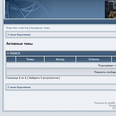
Темы без ответов
|
Активные темы
У пани Каролинки
Активные темы
ПОИСК
Темы
Автор
Ответы
Подходящих т
Показать сообще
Страница
1
из
1
[ Найдено 0 результатов ]
У пани Каролинки
Powered by
phpBB
Desig
Ру