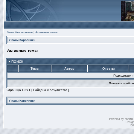
Темы без ответов
|
Активные темы
У пани Каролинки
Активные темы
ПОИСК
Темы
Автор
Ответы
Подходящих т
Показать сообще
Страница
1
из
1
[ Найдено 0 результатов ]
У пани Каролинки
Powered by
phpBB
Desig
Ру