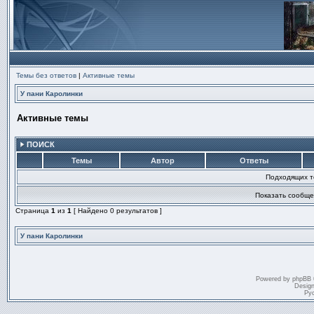
Темы без ответов
|
Активные темы
У пани Каролинки
Активные темы
ПОИСК
Темы
Автор
Ответы
Подходящих т
Показать сообще
Страница
1
из
1
[ Найдено 0 результатов ]
У пани Каролинки
Powered by
phpBB
Desig
Ру