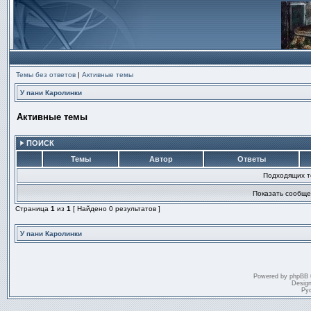
Темы без ответов
|
Активные темы
У пани Каролинки
Активные темы
ПОИСК
Темы
Автор
Ответы
Подходящих т
Показать сообще
Страница
1
из
1
[ Найдено 0 результатов ]
У пани Каролинки
Powered by
phpBB
Desig
Ру