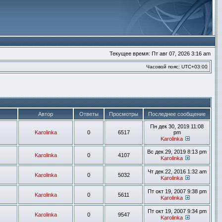
Текущее время: Пт авг 07, 2026 3:16 am
Часовой пояс:
UTC+03:00
Автор
Ответы
Просмотры
Последнее сообщение
Пн дек 30, 2019 11:08
Karolinka
0
6517
pm
Karolinka
Перейти
к
Вс дек 29, 2019 8:13 pm
Karolinka
0
4107
последнем
Karolinka
сообщени
Перейти
к
Чт дек 22, 2016 1:32 am
Karolinka
0
5032
последнем
Karolinka
сообщени
Перейти
к
Пт окт 19, 2007 9:38 pm
Karolinka
0
5611
последнем
Karolinka
сообщени
Перейти
к
Пт окт 19, 2007 9:34 pm
Karolinka
0
9547
последнем
Karolinka
сообщени