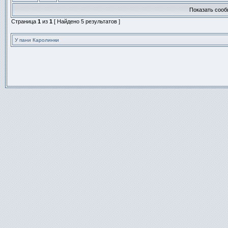
новых
этой
непрочитанных
Показать сооб
теме
сообщений.
нет
Страница
1
из
1
[ Найдено 5 результатов ]
новых
непрочитанных
сообщений.
У пани Каролинки