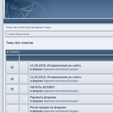
Темы без ответов
|
Активные темы
У пани Каролинки
Темы без ответов
ПОИСК
12.30.2019. Исправлення на сайте
в форуме
Административный раздел
В
этой
теме
12.29.2019. Исправлення на сайте.
нет
в форуме
Административный раздел
новых
В
непрочитанных
этой
ЧИТАТЬ ВСЕМ!!!
сообщений.
теме
в форуме
Административный раздел
нет
В
новых
этой
непрочитанных
Правила форума
теме
сообщений.
в форуме
Административный раздел
нет
В
новых
этой
непрочитанных
Регистрация на форуме
теме
сообщений.
в форуме
Административный раздел
нет
В