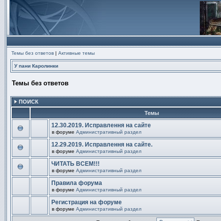
Темы без ответов
|
Активные темы
У пани Каролинки
Темы без ответов
ПОИСК
Темы
12.30.2019. Исправлення на сайте
в форуме
Административный раздел
В
этой
12.29.2019. Исправлення на сайте.
теме
в форуме
Административный раздел
нет
В
новых
этой
непрочитанных
ЧИТАТЬ ВСЕМ!!!
теме
сообщений.
в форуме
Административный раздел
нет
В
новых
этой
непрочитанных
Правила форума
теме
сообщений.
в форуме
Административный раздел
нет
В
новых
этой
непрочитанных
Регистрация на форуме
теме
сообщений.
в форуме
Административный раздел
нет
В
новых
этой
непрочитанных