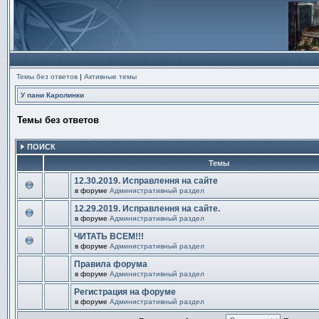
Темы без ответов
|
Активные темы
У пани Каролинки
Темы без ответов
ПОИСК
Темы
12.30.2019. Исправлення на сайте
в форуме
Административный раздел
В
этой
12.29.2019. Исправлення на сайте.
теме
в форуме
Административный раздел
нет
В
новых
этой
непрочитанных
ЧИТАТЬ ВСЕМ!!!
теме
сообщений.
в форуме
Административный раздел
нет
В
новых
этой
непрочитанных
Правила форума
теме
сообщений.
в форуме
Административный раздел
нет
В
новых
этой
непрочитанных
Регистрация на форуме
теме
сообщений.
в форуме
Административный раздел
нет
В
новых
этой
непрочитанных