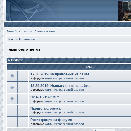
Темы без ответов
|
Активные темы
У пани Каролинки
Темы без ответов
ПОИСК
Темы
12.30.2019. Исправлення на сайте
в форуме
Административный раздел
В
этой
12.29.2019. Исправлення на сайте.
теме
в форуме
Административный раздел
нет
В
новых
этой
непрочитанных
ЧИТАТЬ ВСЕМ!!!
теме
сообщений.
в форуме
Административный раздел
нет
В
новых
этой
непрочитанных
Правила форума
теме
сообщений.
в форуме
Административный раздел
нет
В
новых
этой
непрочитанных
Регистрация на форуме
теме
сообщений.
в форуме
Административный раздел
нет
В
новых
этой
непрочитанных