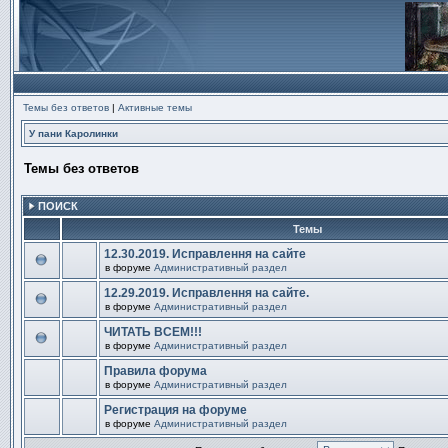
Темы без ответов
|
Активные темы
У пани Каролинки
Темы без ответов
ПОИСК
Темы
12.30.2019. Исправлення на сайте
в форуме
Административный раздел
В
этой
12.29.2019. Исправлення на сайте.
теме
в форуме
Административный раздел
нет
В
новых
этой
непрочитанных
ЧИТАТЬ ВСЕМ!!!
теме
сообщений.
в форуме
Административный раздел
нет
В
новых
этой
непрочитанных
Правила форума
теме
сообщений.
в форуме
Административный раздел
нет
В
новых
этой
непрочитанных
Регистрация на форуме
теме
сообщений.
в форуме
Административный раздел
нет
В
новых
этой
непрочитанных