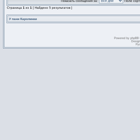
Показать сообщения за:
Поле сорт
теме
сообщений.
нет
Страница
1
из
1
[ Найдено 5 результатов ]
новых
непрочитанных
сообщений.
У пани Каролинки
Powered by
phpBB
Desig
Ру