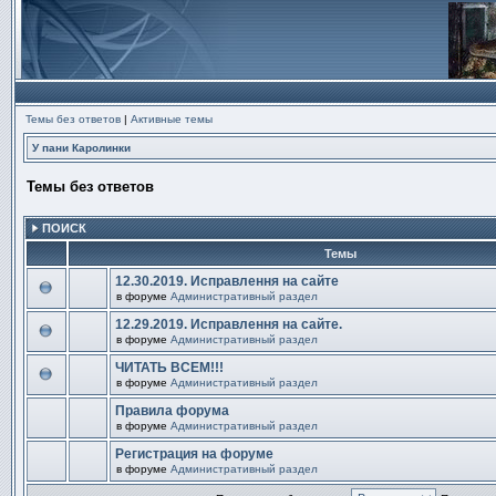
Темы без ответов
|
Активные темы
У пани Каролинки
Темы без ответов
ПОИСК
Темы
12.30.2019. Исправлення на сайте
в форуме
Административный раздел
В
этой
12.29.2019. Исправлення на сайте.
теме
в форуме
Административный раздел
нет
В
новых
этой
непрочитанных
ЧИТАТЬ ВСЕМ!!!
теме
сообщений.
в форуме
Административный раздел
нет
В
новых
этой
непрочитанных
Правила форума
теме
сообщений.
в форуме
Административный раздел
нет
В
новых
этой
непрочитанных
Регистрация на форуме
теме
сообщений.
в форуме
Административный раздел
нет
В
новых
этой
непрочитанных