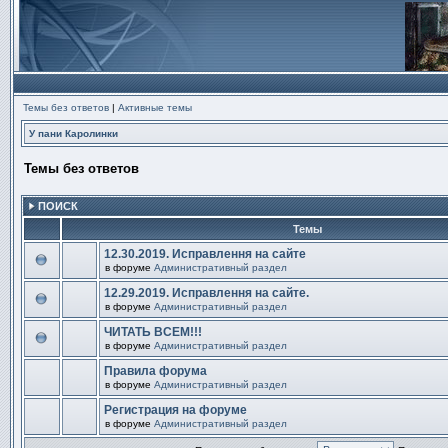
Темы без ответов
|
Активные темы
У пани Каролинки
Темы без ответов
ПОИСК
Темы
12.30.2019. Исправлення на сайте
в форуме
Административный раздел
В
этой
12.29.2019. Исправлення на сайте.
теме
в форуме
Административный раздел
нет
В
новых
этой
непрочитанных
ЧИТАТЬ ВСЕМ!!!
теме
сообщений.
в форуме
Административный раздел
нет
В
новых
этой
непрочитанных
Правила форума
теме
сообщений.
в форуме
Административный раздел
нет
В
новых
этой
непрочитанных
Регистрация на форуме
теме
сообщений.
в форуме
Административный раздел
нет
В
новых
этой
непрочитанных