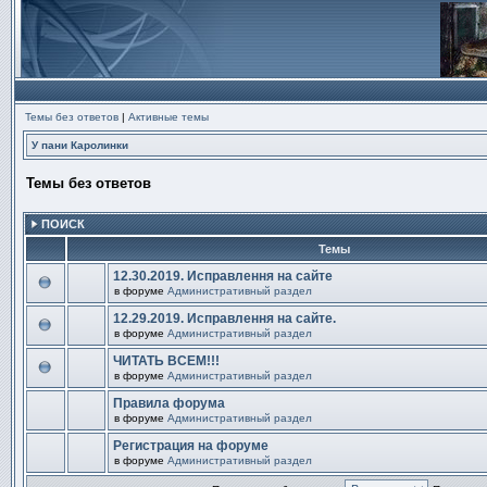
Темы без ответов
|
Активные темы
У пани Каролинки
Темы без ответов
ПОИСК
Темы
12.30.2019. Исправлення на сайте
в форуме
Административный раздел
В
этой
12.29.2019. Исправлення на сайте.
теме
в форуме
Административный раздел
нет
В
новых
этой
непрочитанных
ЧИТАТЬ ВСЕМ!!!
теме
сообщений.
в форуме
Административный раздел
нет
В
новых
этой
непрочитанных
Правила форума
теме
сообщений.
в форуме
Административный раздел
нет
В
новых
этой
непрочитанных
Регистрация на форуме
теме
сообщений.
в форуме
Административный раздел
нет
В
новых
этой
непрочитанных