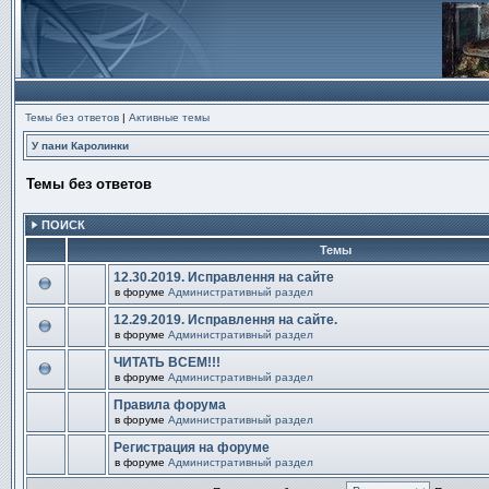
Темы без ответов
|
Активные темы
У пани Каролинки
Темы без ответов
ПОИСК
Темы
12.30.2019. Исправлення на сайте
в форуме
Административный раздел
В
этой
12.29.2019. Исправлення на сайте.
теме
в форуме
Административный раздел
нет
В
новых
этой
непрочитанных
ЧИТАТЬ ВСЕМ!!!
теме
сообщений.
в форуме
Административный раздел
нет
В
новых
этой
непрочитанных
Правила форума
теме
сообщений.
в форуме
Административный раздел
нет
В
новых
этой
непрочитанных
Регистрация на форуме
теме
сообщений.
в форуме
Административный раздел
нет
В
новых
этой
непрочитанных