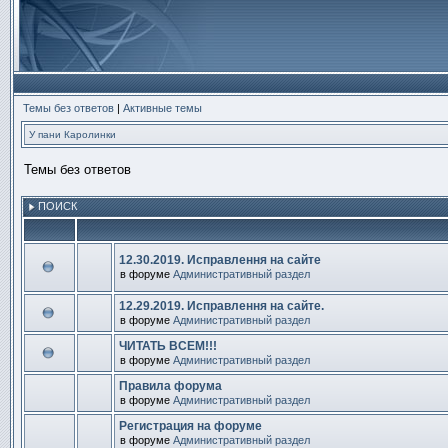
Темы без ответов
|
Активные темы
У пани Каролинки
Темы без ответов
ПОИСК
12.30.2019. Исправлення на сайте
в форуме
Административный раздел
В
этой
теме
12.29.2019. Исправлення на сайте.
нет
в форуме
Административный раздел
новых
В
непрочитанных
этой
ЧИТАТЬ ВСЕМ!!!
сообщений.
теме
в форуме
Административный раздел
нет
В
новых
этой
непрочитанных
Правила форума
теме
сообщений.
в форуме
Административный раздел
нет
В
новых
этой
непрочитанных
Регистрация на форуме
теме
сообщений.
в форуме
Административный раздел
нет
В