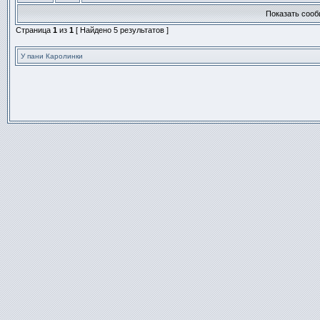
новых
этой
непрочитанных
Показать сооб
теме
сообщений.
нет
Страница
1
из
1
[ Найдено 5 результатов ]
новых
непрочитанных
сообщений.
У пани Каролинки