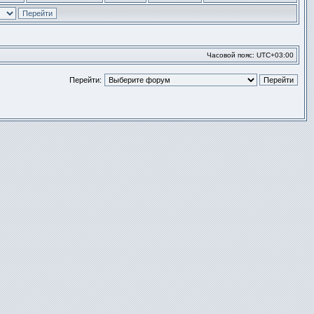
Перейти
к
последнем
сообщени
Часовой пояс:
UTC+03:00
Перейти: