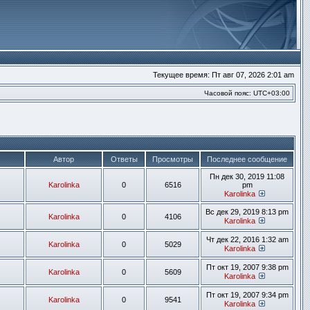
Текущее время: Пт авг 07, 2026 2:01 am
Часовой пояс:
UTC+03:00
Автор
Ответы
Просмотры
Последнее сообщение
Пн дек 30, 2019 11:08
Karolinka
0
6516
pm
Karolinka
Перейти
к
Вс дек 29, 2019 8:13 pm
Karolinka
0
4106
последнем
Karolinka
сообщени
Перейти
к
Чт дек 22, 2016 1:32 am
Karolinka
0
5029
последнем
Karolinka
сообщени
Перейти
к
Пт окт 19, 2007 9:38 pm
Karolinka
0
5609
последнем
Karolinka
сообщени
Перейти
к
Пт окт 19, 2007 9:34 pm
Karolinka
0
9541
последнем
Karolinka
сообщени