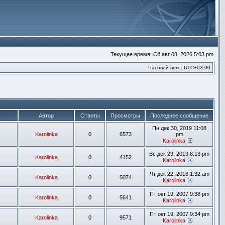
Текущее время: Сб авг 08, 2026 5:03 pm
Часовой пояс:
UTC+03:00
Автор
Ответы
Просмотры
Последнее сообщение
Пн дек 30, 2019 11:08
Karolinka
0
6573
pm
Karolinka
Перейти
к
Вс дек 29, 2019 8:13 pm
Karolinka
0
4152
последнем
Karolinka
сообщени
Перейти
к
Чт дек 22, 2016 1:32 am
Karolinka
0
5074
последнем
Karolinka
сообщени
Перейти
к
Пт окт 19, 2007 9:38 pm
Karolinka
0
5641
последнем
Karolinka
сообщени
Перейти
к
Пт окт 19, 2007 9:34 pm
Karolinka
0
9571
последнем
Karolinka
сообщени