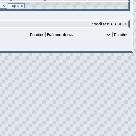
Перейти
к
последнем
сообщени
Часовой пояс:
UTC+03:00
Перейти: