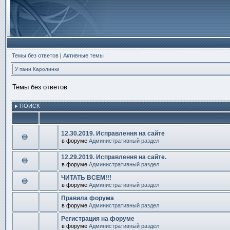
Темы без ответов
|
Активные темы
У пани Каролинки
Темы без ответов
ПОИСК
12.30.2019. Исправлення на сайте
в форуме
Административный раздел
В
этой
теме
12.29.2019. Исправлення на сайте.
нет
в форуме
Административный раздел
новых
В
непрочитанных
этой
ЧИТАТЬ ВСЕМ!!!
сообщений.
теме
в форуме
Административный раздел
нет
В
новых
этой
непрочитанных
Правила форума
теме
сообщений.
в форуме
Административный раздел
нет
В
новых
этой
непрочитанных
Регистрация на форуме
теме
сообщений.
в форуме
Административный раздел
нет
В