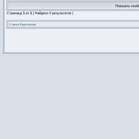
новых
этой
непрочитанных
Показать сооб
теме
сообщений.
нет
Страница
1
из
1
[ Найдено 5 результатов ]
новых
непрочитанных
сообщений.
У пани Каролинки