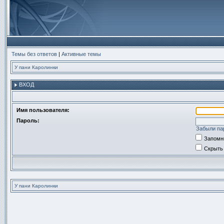
Темы без ответов
|
Активные темы
У пани Каролинки
ВХОД
Имя пользователя:
Пароль:
Забыли па
Запомн
Скрыть 
У пани Каролинки