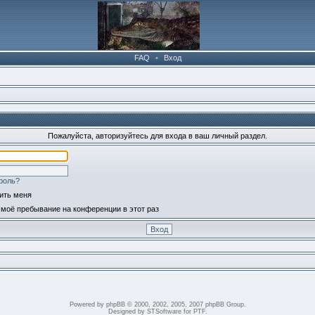
FAQ
•
Вход
Пожалуйста, авторизуйтесь для входа в ваш личный раздел.
роль?
ить меня
моё пребывание на конференции в этот раз
Powered by
phpBB
© 2000, 2002, 2005, 2007 phpBB Group.
Designed by
STSoftware
for
PTF
.