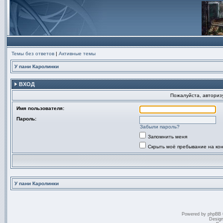
Темы без ответов
|
Активные темы
У пани Каролинки
ВХОД
Пожалуйста, авторизу
Имя пользователя:
Пароль:
Забыли пароль?
Запомнить меня
Скрыть моё пребывание на ко
У пани Каролинки
Powered by
phpBB
Desig