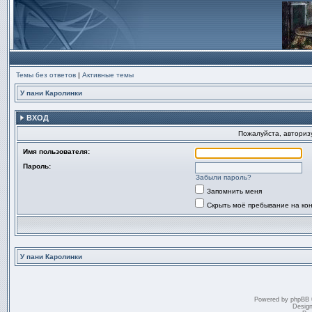
Темы без ответов
|
Активные темы
У пани Каролинки
ВХОД
Пожалуйста, авторизу
Имя пользователя:
Пароль:
Забыли пароль?
Запомнить меня
Скрыть моё пребывание на ко
У пани Каролинки
Powered by
phpBB
Desig