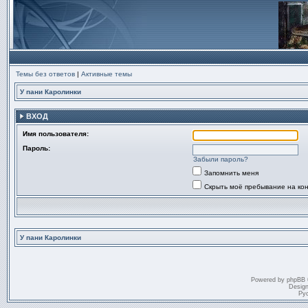
Темы без ответов
|
Активные темы
У пани Каролинки
ВХОД
Имя пользователя:
Пароль:
Забыли пароль?
Запомнить меня
Скрыть моё пребывание на ко
У пани Каролинки
Powered by
phpBB
Desig
Ру