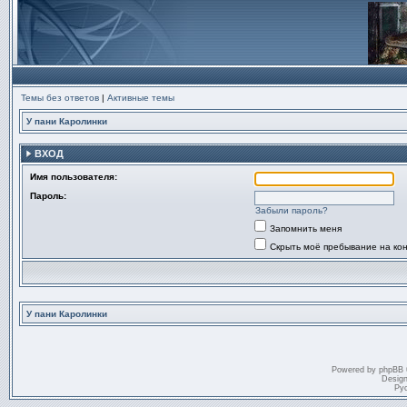
Темы без ответов
|
Активные темы
У пани Каролинки
ВХОД
Имя пользователя:
Пароль:
Забыли пароль?
Запомнить меня
Скрыть моё пребывание на ко
У пани Каролинки
Powered by
phpBB
Desig
Ру