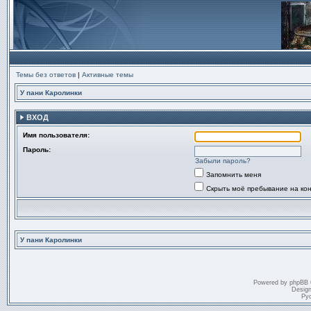
Темы без ответов
|
Активные темы
У пани Каролинки
ВХОД
Имя пользователя:
Пароль:
Забыли пароль?
Запомнить меня
Скрыть моё пребывание на ко
У пани Каролинки
Powered by
phpBB
Desig
Ру