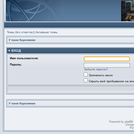
Темы без ответов
|
Активные темы
У пани Каролинки
ВХОД
Имя пользователя:
Пароль:
Забыли пароль?
Запомнить меня
Скрыть моё пребывание на ко
У пани Каролинки
Powered by
phpBB
Desig
Ру