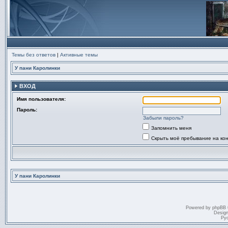
Темы без ответов
|
Активные темы
У пани Каролинки
ВХОД
Имя пользователя:
Пароль:
Забыли пароль?
Запомнить меня
Скрыть моё пребывание на ко
У пани Каролинки
Powered by
phpBB
Desig
Ру