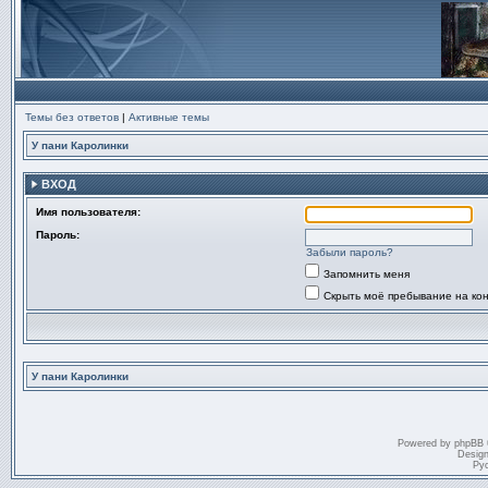
Темы без ответов
|
Активные темы
У пани Каролинки
ВХОД
Имя пользователя:
Пароль:
Забыли пароль?
Запомнить меня
Скрыть моё пребывание на ко
У пани Каролинки
Powered by
phpBB
Desig
Ру