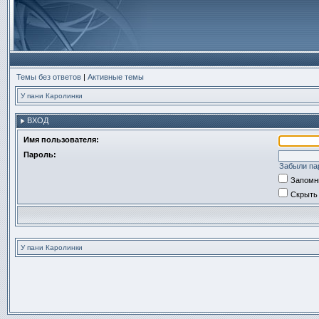
Темы без ответов
|
Активные темы
У пани Каролинки
ВХОД
Имя пользователя:
Пароль:
Забыли па
Запомн
Скрыть 
У пани Каролинки