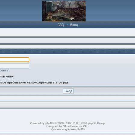
FAQ
•
Вход
роль?
ить меня
моё пребывание на конференции в этот раз
Powered by
phpBB
© 2000, 2002, 2005, 2007 phpBB Group.
Designed by
STSoftware
for
PTF
.
Русская поддержка phpBB