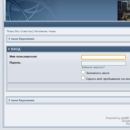
Темы без ответов
|
Активные темы
У пани Каролинки
ВХОД
Имя пользователя:
Пароль:
Забыли пароль?
Запомнить меня
Скрыть моё пребывание на ко
У пани Каролинки
Powered by
phpBB
Desig
Ру