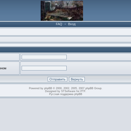
FAQ
•
Вход
чном
Powered by
phpBB
© 2000, 2002, 2005, 2007 phpBB Group.
Designed by
STSoftware
for
PTF
.
Русская поддержка phpBB