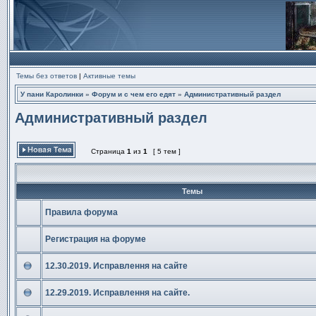
Темы без ответов
|
Активные темы
У пани Каролинки
»
Форум и с чем его едят
»
Административный раздел
Административный раздел
Страница
1
из
1
[ 5 тем ]
Начать новую тему
Темы
Правила форума
Нет
непрочитанных
сообщений
Регистрация на форуме
Нет
непрочитанных
сообщений
12.30.2019. Исправлення на сайте
Нет
непрочитанных
сообщений
12.29.2019. Исправлення на сайте.
Нет
непрочитанных