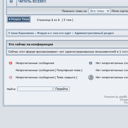
сообщений
ЧИТАТЬ ВСЕМ!!!
Нет
непрочитанных
Показать темы за:
Поле сорти
сообщений
Страница
1
из
1
[ 5 тем ]
Начать новую тему
У пани Каролинки
»
Форум и с чем его едят
»
Административный раздел
Кто сейчас на конференции
Сейчас этот форум просматривают: нет зарегистрированных пользователей и 1 гост
Непрочитанные сообщения
Нет непрочитанных с
Непрочитанные
Нет
Непрочитанные сообщения [ Популярная тема ]
Нет непрочитанных со
сообщения
непрочитанных
сообщений
Непрочитанные
Нет
Непрочитанные сообщения [ Тема закрыта ]
Нет непрочитанных соо
сообщения
непрочитанных
[
сообщений
Непрочитанные
Нет
Популярная
[
сообщения
непрочитанных
тема
Популярная
[
сообщений
Найти:
]
тема
Тема
[
]
закрыта
Тема
Powered by
phpBB
]
закрыта
Desig
]
Ру