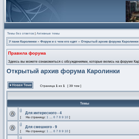
Темы без ответов
|
Активные темы
У пани Каролинки
»
Форум и с чем его едят
»
Открытый архив форума Каролинки
Правила форума
Здеесь вы можете ознакомиться с обсуждениями, которые велись на форуме Карол
Открытый архив форума Каролинки
Страница
1
из
1
[ 39 тем ]
Начать новую тему
Темы
Для интересного - 4
Вложения
[
На страницу:
1
…
6
7
8
9
10
]
Эта
На
тема
страницу
закрыта,
Для смешного - 9
вы
Вложения
[
На страницу:
1
…
6
7
8
9
10
]
не
Эта
На
можете
тема
страницу
редактировать