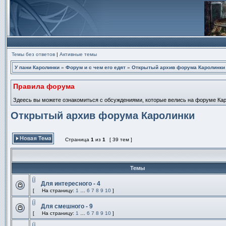
Темы без ответов
|
Активные темы
У пани Каролинки
»
Форум и с чем его едят
»
Открытый архив форума Каролинки
Правила форума
Здеесь вы можете ознакомиться с обсуждениями, которые велись на форуме Карол
Открытый архив форума Каролинки
Страница
1
из
1
[ 39 тем ]
Начать новую тему
Темы
Для интересного - 4
Вложения
[
На страницу:
1
…
6
7
8
9
10
]
Эта
На
тема
страницу
закрыта,
Для смешного - 9
вы
Вложения
[
На страницу:
1
…
6
7
8
9
10
]
не
Эта
На
можете
тема
страницу
редактировать