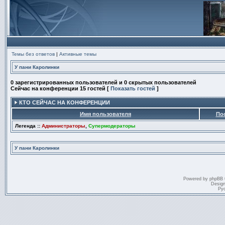
Темы без ответов
|
Активные темы
У пани Каролинки
0 зарегистрированных пользователей и 0 скрытых пользователей
Сейчас на конференции 15 гостей [
Показать гостей
]
КТО СЕЙЧАС НА КОНФЕРЕНЦИИ
Имя пользователя
По
Легенда ::
Администраторы
,
Супермодераторы
У пани Каролинки
Powered by
phpBB
Desig
Ру