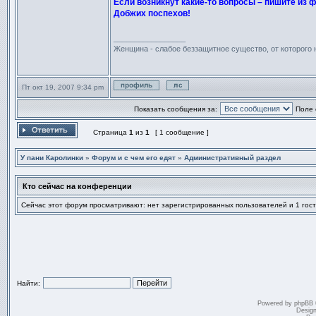
Если возникнут какие-то вопросы – пишите из 
Добжих поспехов!
_________________
Женщина - слабое беззащитное существо, от которого
Пт окт 19, 2007 9:34 pm
Профиль
Отправить личное сообщен
Показать сообщения за:
Поле 
Страница
1
из
1
[ 1 сообщение ]
Ответить на тему
У пани Каролинки
»
Форум и с чем его едят
»
Административный раздел
Кто сейчас на конференции
Сейчас этот форум просматривают: нет зарегистрированных пользователей и 1 гост
Найти:
Powered by
phpBB
Desig