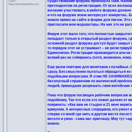
существования форума произошла таки. Напоми
Сайт:
http://panikarolinka.ru/
претендентам на регистрацию. От всех желающ
желания участвовать в работе форума должно б
и что на форуме моем интересует конкретно.. 
можно прямо на сайте в форме для писем. Это п
пригласили мои модераторы. На них это не рас
Форум этот мало того, что полностью закрытог
попадает только в открытый раздел форума, где
основной раздел форума доступ будет закрыт 
то порядок этот не устраивает – не регистриру
Единолично. Регистрация производится или не 
всякий раз не собираюсь (хотя, возможно, ком
Еще разок повторю для визитеров случайных. С
сразу. Бессмысленно пытаться обращаться ко 
подобными вопросами. Я этим НЕ ЗАНИМАЮСЬ. Н
бесплатный справочник по магической проблема
людей, пришедших разрешать свои житейские 
Пока что форум посвящен рабочим вопросам ма
подобному. Так что если это лежит далеко от и
покричать: «Как вам не стыдно в 21 веке верит
крикуном. А интересных спорщиков, кто умеет в
сперва со мной где-нить в другом месте посост
весело и умно - сама вас приглашу. Мну тут 
можно.