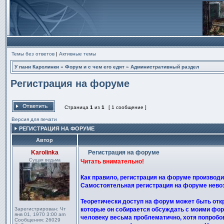
Темы без ответов
|
Активные темы
У пани Каролинки
»
Форум и с чем его едят
»
Административный раздел
Регистрация на форуме
Страница
1
из
1
[ 1 сообщение ]
Ответить на тему
Версия для печати
РЕГИСТРАЦИЯ НА ФОРУМЕ
Автор
Karolinka
Регистрация на форуме
Сообщение
Сущая ведьма
Читать внимательно!
Как правило, регистрация на форуме произво
Самостоятельная регистрация на форуме нево
Теоретически доступ на форум может быть отк
Зарегистрирован:
Чт
которые он собирается обсуждать с моими фор
янв 01, 1970 3:00 am
человеку весьма проблематично, хотя попробов
Сообщения:
26029